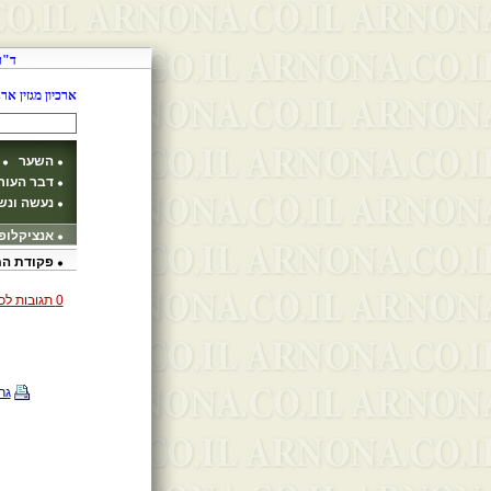
ד"ר
ארכיון מגזין ארנונה 1999
השער
דבר העור
נעשה ונ
אנציקלופ
פקודת המ
0 תגובות לכתבות מאז : 9/7/2026
גר