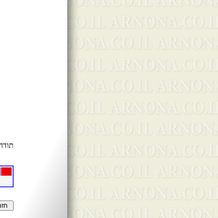
תודה 
ת