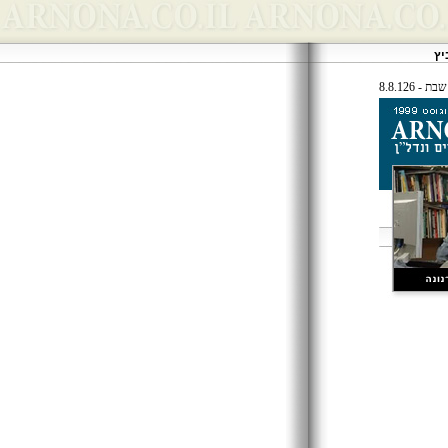
יץ
שבת - 8.8.126