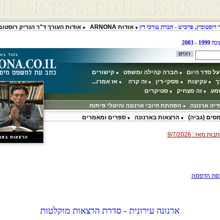
 רוסטוביץ, פייביש - חברת עורכי דין
אודות ARNONA
אודות העורך ד"ר הנריק רוסטוב
 - 2003
על סדר היום
חברה קהילה ומשפט
קישורים
ך
עקיצות
פסקי-דין
זה קרה
אז אמרו...
שמע
זה מצחיק
סטיקרים
דיה ארנונה
הפחתת חיובי ארנונה והיטלי פיתוח
סים (גביה)
הרצאות בארנונה
ספרים ומאמרים
סת הדפסה
ארנונה עירונית - סדרת הרצאות מוקלטות